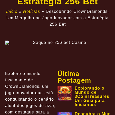
Estratégia 256 Bet
Início
»
Notícias
»
Descobrindo CrownDiamonds:
Um Mergulho no Jogo Inovador com a Estratégia
256 Bet
Última
Explore o mundo
Postagem
fascinante de
CrownDiamonds, um
Explorando o
Mundo de
jogo inovador que está
3CoinTreasures:
conquistando o cenário
Um Guia para
Iniciantes
atual dos jogos de azar,
com destaque para a
Descubra o Mund