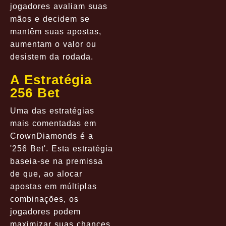
jogadores avaliam suas
mãos e decidem se
mantêm suas apostas,
aumentam o valor ou
desistem da rodada.
A Estratégia
256 Bet
Uma das estratégias
mais comentadas em
CrownDiamonds é a
'256 Bet'. Esta estratégia
baseia-se na premissa
de que, ao alocar
apostas em múltiplas
combinações, os
jogadores podem
maximizar suas chances