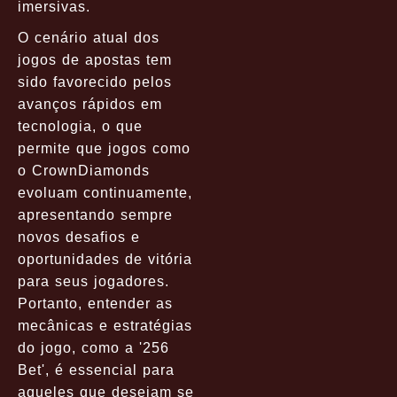
imersivas.
O cenário atual dos
jogos de apostas tem
sido favorecido pelos
avanços rápidos em
tecnologia, o que
permite que jogos como
o CrownDiamonds
evoluam continuamente,
apresentando sempre
novos desafios e
oportunidades de vitória
para seus jogadores.
Portanto, entender as
mecânicas e estratégias
do jogo, como a '256
Bet', é essencial para
aqueles que desejam se