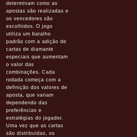
determinam como as
apostas são realizadas e
os vencedores são
escolhidos. O jogo
utiliza um baralho
padrão com a adição de
cartas de diamante
especiais que aumentam
o valor das
combinações. Cada
rodada começa com a
definição dos valores de
aposta, que variam
dependendo das
preferências e
estratégias do jogador.
Uma vez que as cartas
são distribuídas, os