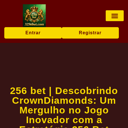
Caça-níqueis online
Jogos de sabo
Ofertas exc
Reportagens da M
Entrar
Registrar
256 bet | Descobrindo
CrownDiamonds: Um
Mergulho no Jogo
Inovador com a