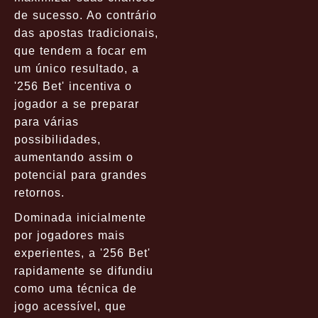
de sucesso. Ao contrário
das apostas tradicionais,
que tendem a focar em
um único resultado, a
'256 Bet' incentiva o
jogador a se preparar
para várias
possibilidades,
aumentando assim o
potencial para grandes
retornos.
Dominada inicialmente
por jogadores mais
experientes, a '256 Bet'
rapidamente se difundiu
como uma técnica de
jogo acessível, que