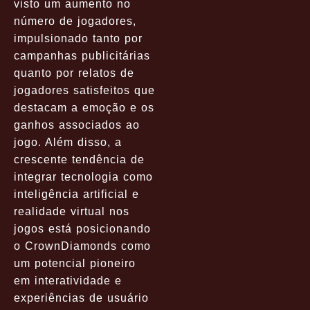
visto um aumento no
número de jogadores,
impulsionado tanto por
campanhas publicitárias
quanto por relatos de
jogadores satisfeitos que
destacam a emoção e os
ganhos associados ao
jogo. Além disso, a
crescente tendência de
integrar tecnologia como
inteligência artificial e
realidade virtual nos
jogos está posicionando
o CrownDiamonds como
um potencial pioneiro
em interatividade e
experiências de usuário