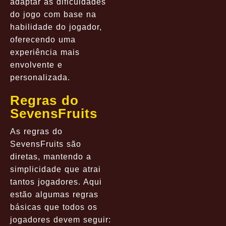
adaptar as dificuldades
do jogo com base na
habilidade do jogador,
oferecendo uma
experiência mais
envolvente e
personalizada.
Regras do
SevensFruits
As regras do
SevensFruits são
diretas, mantendo a
simplicidade que atrai
tantos jogadores. Aqui
estão algumas regras
básicas que todos os
jogadores devem seguir: