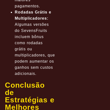
pagamentos.
Rodadas Grátis e
Multiplicadores:
Algumas versões
do SevensFruits
incluem bônus
como rodadas
grátis ou
multiplicadores, que
podem aumentar os
ganhos sem custos
adicionais.
Conclusão
de
Estratégias e
Melhores