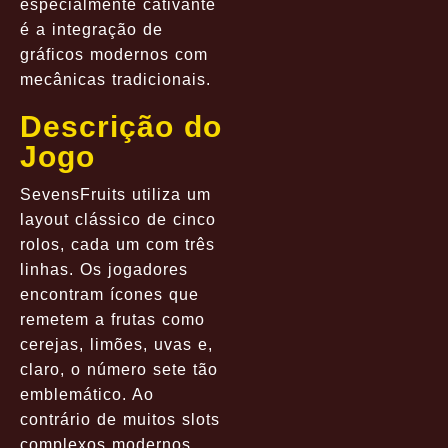
especialmente cativante
é a integração de
gráficos modernos com
mecânicas tradicionais.
Descrição do
Jogo
SevensFruits utiliza um
layout clássico de cinco
rolos, cada um com três
linhas. Os jogadores
encontram ícones que
remetem a frutas como
cerejas, limões, uvas e,
claro, o número sete tão
emblemático. Ao
contrário de muitos slots
complexos modernos,