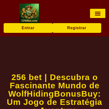
Caça-níqueis online
Jogos de sabo
Ofertas exc
Reportagens da M
Entrar
Registrar
256 bet | Descubra o
Fascinante Mundo de
WolfHidingBonusBuy:
Um Jogo de Estratégia