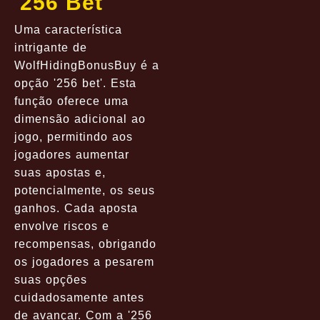
'256 Bet'
Uma característica
intrigante de
WolfHidingBonusBuy é a
opção '256 bet'. Esta
função oferece uma
dimensão adicional ao
jogo, permitindo aos
jogadores aumentar
suas apostas e,
potencialmente, os seus
ganhos. Cada aposta
envolve riscos e
recompensas, obrigando
os jogadores a pesarem
suas opções
cuidadosamente antes
de avançar. Com a '256