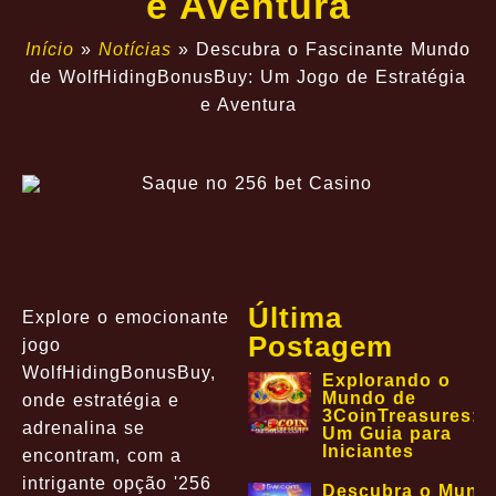
e Aventura
Início
»
Notícias
»
Descubra o Fascinante Mundo
de WolfHidingBonusBuy: Um Jogo de Estratégia
e Aventura
Última
Explore o emocionante
Postagem
jogo
WolfHidingBonusBuy,
Explorando o
Mundo de
onde estratégia e
3CoinTreasures:
adrenalina se
Um Guia para
Iniciantes
encontram, com a
intrigante opção '256
Descubra o Mund