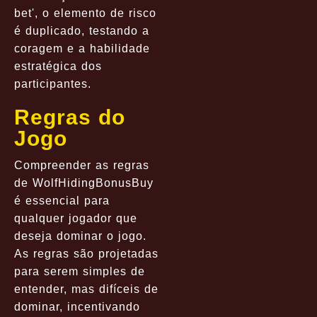
bet', o elemento de risco
é duplicado, testando a
coragem e a habilidade
estratégica dos
participantes.
Regras do
Jogo
Compreender as regras
de WolfHidingBonusBuy
é essencial para
qualquer jogador que
deseja dominar o jogo.
As regras são projetadas
para serem simples de
entender, mas difíceis de
dominar, incentivando