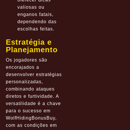
valiosas ou
enganos fatais,
dependendo das
escolhas feitas.
Estratégia e
Planejamento
Os jogadores são
encorajados a
desenvolver estratégias
personalizadas,
combinando ataques
diretos e furtividade. A
versatilidade é a chave
para o sucesso em
WolfHidingBonusBuy,
com as condições em