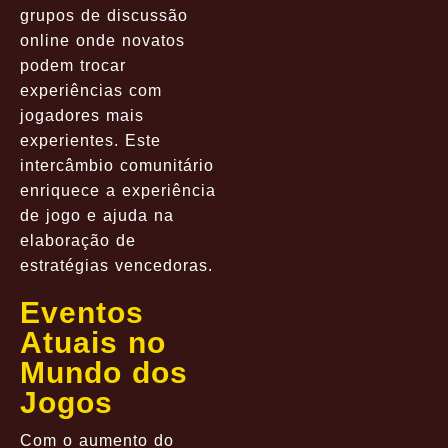
grupos de discussão
online onde novatos
podem trocar
experiências com
jogadores mais
experientes. Este
intercâmbio comunitário
enriquece a experiência
de jogo e ajuda na
elaboração de
estratégias vencedoras.
Eventos
Atuais no
Mundo dos
Jogos
Com o aumento do