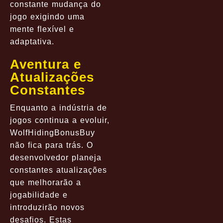
constante mudança do
jogo exigindo uma
mente flexível e
adaptativa.
Aventura e
Atualizações
Constantes
Enquanto a indústria de
jogos continua a evoluir,
WolfHidingBonusBuy
não fica para trás. O
desenvolvedor planeja
constantes atualizações
que melhorarão a
jogabilidade e
introduzirão novos
desafios. Estas